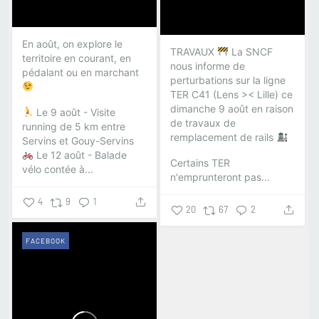
En août, on explore le
TRAVAUX
La SNCF
territoire en courant, en
nous informe de
pédalant ou en marchant
perturbations sur la ligne
TER C41 (Lens >< Lille) ce
dimanche 9 août en raison
Le 9 août - Visite
de travaux de
running de 5 km entre
remplacement de rails
Servins et Gouy-Servins
Le 12 août - Balade
Certains TER
vélo contée à...
n'emprunteront pas...
4
9
1
20
67
2
FACEBOOK