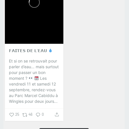
𝗙𝗔𝗜𝗧𝗘𝗦 𝗗𝗘 𝗟’𝗘𝗔𝗨
Et si on se retrouvait pour
parler d’eau… mais surtout
pour passer un bon
moment ?
Les
vendredi 11 et samedi 12
septembre, rendez-vous
au Parc Marcel Cabiddu à
Wingles pour deux jours...
25
46
0