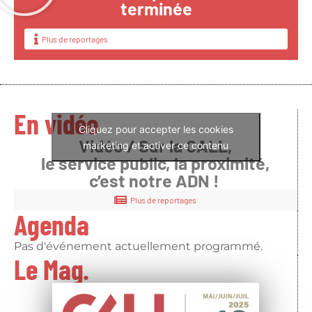
terminée
Plus de reportages
En vidéo
Cliquez pour accepter les cookies
Vidéo / Sur la CALL,
marketing et activer ce contenu
le service public, la proximité,
c’est notre ADN !
Plus de reportages
Agenda
Pas d'événement actuellement programmé.
Le Mag.