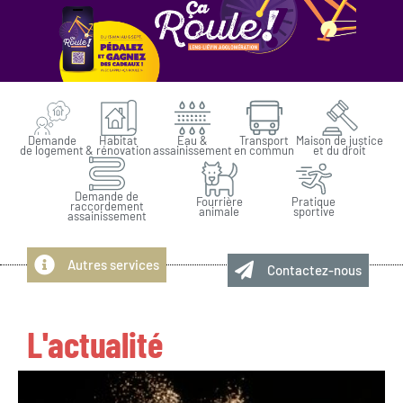
La CALL
Vos services
Nos actions
Les projets
Demande
Habitat
Eau &
Transport
Maison de justice
de logement
& rénovation
assainissement
en commun
et du droit
Demande de
Fourrière
Pratique
raccordement
animale
sportive
assainissement
Autres services
Contactez-nous
L'actualité