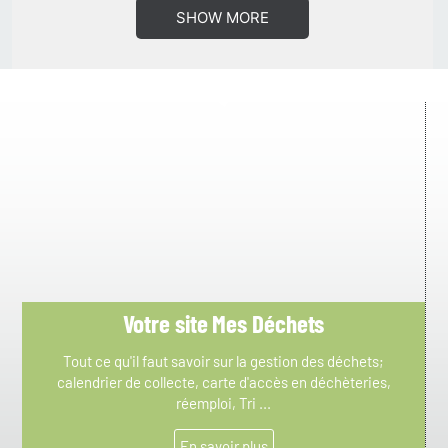
SHOW MORE
Votre site Mes Déchets​
Tout ce qu'il faut savoir sur la gestion des déchets;
calendrier de collecte, carte d'accès en déchèteries,
réemploi, Tri ...
En savoir plus