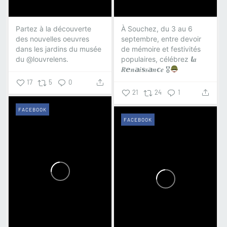
Partez à la découverte
À Souchez, du 3 au 6
des nouvelles oeuvres
septembre, entre devoir
dans les jardins du musée
de mémoire et festivités
du @louvrelens.
populaires, célébrez 𝙡𝒂
𝑹𝙚𝒏𝙖𝒊𝙨𝒔𝙖𝒏𝙘𝒆 🎖
17
5
0
21
24
1
FACEBOOK
FACEBOOK